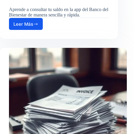
Aprende a consultar tu saldo en la app del Banco del
Bienestar de manera sencilla y rápida.
Leer Más
Cómo
usar
la
app
del
Banco
del
Bienestar
para
consultar
saldo