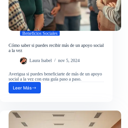
Beneficios Sociales
Cómo saber si puedes recibir más de un apoyo social
a la vez
Laura Isabel
nov 5, 2024
Averigua si puedes beneficiarte de más de un apoyo
social a la vez con esta guía paso a paso.
Leer Más
Cómo
saber
si
puedes
recibir
más
de