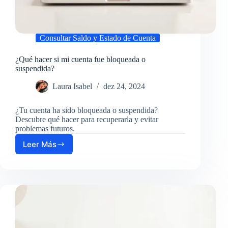
Consultar Saldo y Estado de Cuenta
¿Qué hacer si mi cuenta fue bloqueada o
suspendida?
Laura Isabel
dez 24, 2024
¿Tu cuenta ha sido bloqueada o suspendida?
Descubre qué hacer para recuperarla y evitar
problemas futuros.
Leer Más
¿Qué
hacer
si
mi
cuenta
fue
bloqueada
o
suspendida?