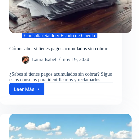
Consultar Saldo y Estado de Cuenta
Cómo saber si tienes pagos acumulados sin cobrar
Laura Isabel
nov 19, 2024
¿Sabes si tienes pagos acumulados sin cobrar? Sigue
estos consejos para identificarlos y reclamarlos.
Leer Más
Cómo
saber
si
tienes
pagos
acumulados
sin
cobrar