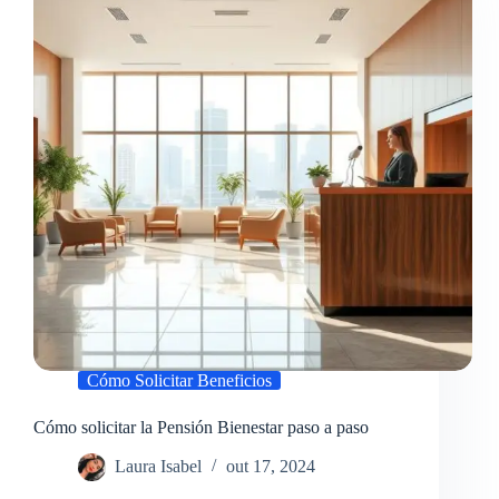
un
apoyo
social
a
la
vez
Cómo Solicitar Beneficios
Cómo solicitar la Pensión Bienestar paso a paso
Laura Isabel
out 17, 2024