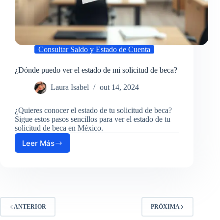
Consultar Saldo y Estado de Cuenta
¿Dónde puedo ver el estado de mi solicitud de beca?
Laura Isabel
out 14, 2024
¿Quieres conocer el estado de tu solicitud de beca?
Sigue estos pasos sencillos para ver el estado de tu
solicitud de beca en México.
Leer Más
¿Dónde
puedo
ver
el
estado
de
mi
ANTERIOR
PRÓXIMA
solicitud