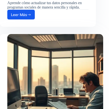
Aprende cómo actualizar tus datos personales en
programas sociales de manera sencilla y rápida.
Leer Más
Cómo
actualizar
tus
datos
personales
en
programas
sociales