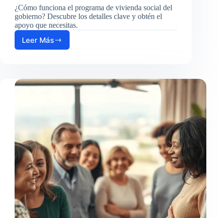
¿Cómo funciona el programa de vivienda social del
gobierno? Descubre los detalles clave y obtén el
apoyo que necesitas.
Leer Más
Cómo
funciona
el
programa
de
vivienda
social
del
gobierno