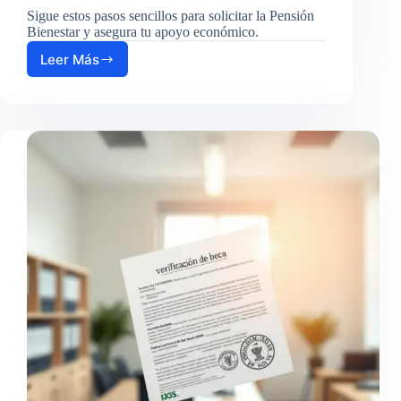
Sigue estos pasos sencillos para solicitar la Pensión
Bienestar y asegura tu apoyo económico.
Leer Más
Cómo
solicitar
la
Pensión
Bienestar
paso
a
paso