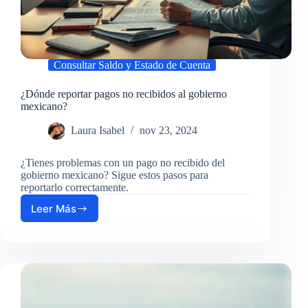
Consultar Saldo y Estado de Cuenta
¿Dónde reportar pagos no recibidos al gobierno
mexicano?
Laura Isabel
nov 23, 2024
¿Tienes problemas con un pago no recibido del
gobierno mexicano? Sigue estos pasos para
reportarlo correctamente.
Leer Más
¿Dónde
reportar
pagos
no
recibidos
al
gobierno
mexicano?