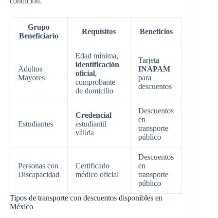
condición.
Grupo
Requisitos
Beneficios
Beneficiario
Edad mínima,
Tarjeta
identificación
Adultos
INAPAM
oficial
,
Mayores
para
comprobante
descuentos
de domicilio
Descuentos
Credencial
en
Estudiantes
estudiantil
transporte
válida
público
Descuentos
Personas con
Certificado
en
Discapacidad
médico oficial
transporte
público
Tipos de transporte con descuentos disponibles en
México