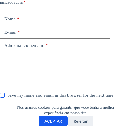
marcados com
*
Nome
*
E-mail
*
Adicionar comentário
*
Save my name and email in this browser for the next time
I comment.
Nós usamos cookies para garantir que você tenha a melhor
Eu aceito as
políticas de privacidade
*
experiência em nosso site.
ACEPTAR
Rejeitar
Publicar comentário