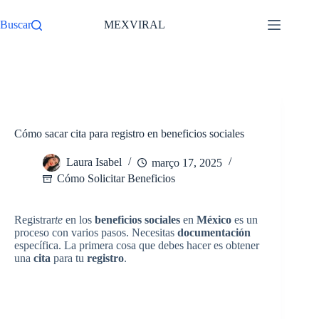
Pular
para
Buscar
MEXVIRAL
o
conteúdo
/
Cómo Solicitar Beneficios
Início
Cómo sacar cita para registro en beneficios sociales
Laura Isabel
março 17, 2025
Cómo Solicitar Beneficios
Registrar
te
en los
beneficios sociales
en
México
es un
proceso con varios pasos. Necesitas
documentación
específica. La primera cosa que debes hacer es obtener
una
cita
para tu
registro
.