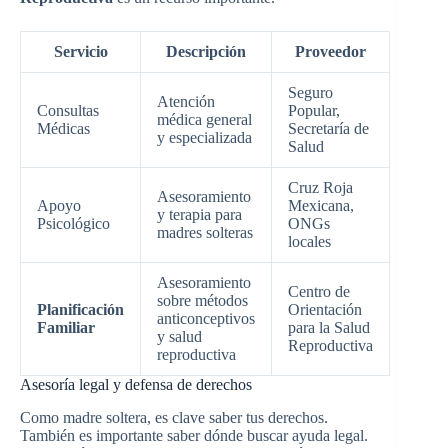
Servicio
Descripción
Proveedor
Seguro
Atención
Consultas
Popular,
médica general
Médicas
Secretaría de
y especializada
Salud
Cruz Roja
Asesoramiento
Apoyo
Mexicana,
y terapia para
Psicológico
ONGs
madres solteras
locales
Asesoramiento
Centro de
sobre métodos
Planificación
Orientación
anticonceptivos
Familiar
para la Salud
y salud
Reproductiva
reproductiva
Asesoría legal y defensa de derechos
Como madre soltera, es clave saber tus derechos.
También es importante saber dónde buscar ayuda legal.