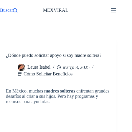
Pular
para
Buscar
MEXVIRAL
o
conteúdo
/
Cómo Solicitar Beneficios
Início
¿Dónde puedo solicitar apoyo si soy madre soltera?
Laura Isabel
março 8, 2025
Cómo Solicitar Beneficios
En México, muchas
madres solteras
enfrentan grandes
desafíos al criar a sus hijos. Pero hay programas y
recursos para ayudarlas.